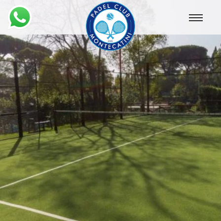
Montecatini
Padel
Club
Montecatini
Padel
Club